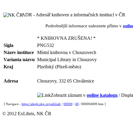
ADR - Adresář knihoven a informačních institucí v ČR
Podrobnější informace naleznete přímo v
onlin
* KNIHOVNA ZRUŠENA! *
Sigla
PNG532
Název instituce
Místní knihovna v Chouzovech
Varianta názvu
Municipal Library in Chouzovy
Kraj
Plzeňský (Plzeň-město)
Adresa
Chouzovy, 332 05 Chválenice
Zobrazit záznam v
online katalogu
/ Displa
[ Navigace -
https://aleph.nkp.cz/publ/adr
/
00000
/
40
/ 000004009.htm ]
© 2012 ExLibris, NK ČR