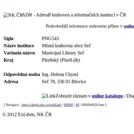
ADR - Adresář knihoven a informačních institucí v ČR
Podrobnější informace naleznete přímo v
onlin
Sigla
PNG543
Název instituce
Místní knihovna obce Seč
Varianta názvu
Municipal Library Seč
Kraj
Plzeňský (Plzeň-jih)
Odpovědná osoba
Ing. Helena Chytrá
Adresa
Seč 78, 336 01 Blovice
Zobrazit záznam v
online katalogu
/ Dis
[ Navigace -
https://aleph.nkp.cz/publ/adr
/
00000
/
40
/ 000004020.htm ]
© 2012 ExLibris, NK ČR