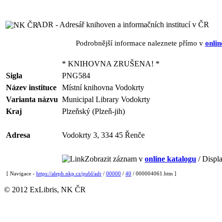
ADR - Adresář knihoven a informačních institucí v ČR
Podrobnější informace naleznete přímo v
onlin
* KNIHOVNA ZRUŠENA! *
Sigla
PNG584
Název instituce
Místní knihovna Vodokrty
Varianta názvu
Municipal Library Vodokrty
Kraj
Plzeňský (Plzeň-jih)
Adresa
Vodokrty 3, 334 45 Řenče
Zobrazit záznam v
online katalogu
/ Displa
[ Navigace -
https://aleph.nkp.cz/publ/adr
/
00000
/
40
/ 000004061.htm ]
© 2012 ExLibris, NK ČR