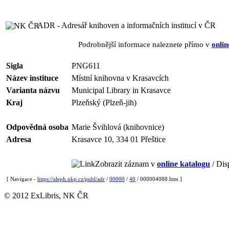
ADR - Adresář knihoven a informačních institucí v ČR
Podrobnější informace naleznete přímo v
onlin
Sigla
PNG611
Název instituce
Místní knihovna v Krasavcích
Varianta názvu
Municipal Library in Krasavce
Kraj
Plzeňský (Plzeň-jih)
Odpovědná osoba
Marie Švihlová (knihovnice)
Adresa
Krasavce 10, 334 01 Přeštice
Zobrazit záznam v
online katalogu
/ Dis
[ Navigace -
https://aleph.nkp.cz/publ/adr
/
00000
/
40
/ 000004088.htm ]
© 2012 ExLibris, NK ČR