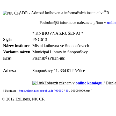
ADR - Adresář knihoven a informačních institucí v ČR
Podrobnější informace naleznete přímo v
onlin
* KNIHOVNA ZRUŠENA! *
Sigla
PNG613
Název instituce
Místní knihovna ve Snopoušovech
Varianta názvu
Municipal Library in Snopoušovy
Kraj
Plzeňský (Plzeň-jih)
Adresa
Snopoušovy 11, 334 01 Přeštice
Zobrazit záznam v
online katalogu
/ Displa
[ Navigace -
https://aleph.nkp.cz/publ/adr
/
00000
/
40
/ 000004090.htm ]
© 2012 ExLibris, NK ČR