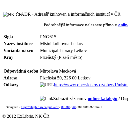
ADR - Adresář knihoven a informačních institucí v ČR
Podrobnější informace naleznete přímo v
onlin
Sigla
PNG615
Název instituce
Místní knihovna Letkov
Varianta názvu
Municipal Library Letkov
Kraj
Plzeňský (Plzeň-město)
Odpovědná osoba
Miroslava Macková
Adresa
Plzeňská 50, 326 00 Letkov
Odkazy
https://www.obec-letkov.cz/obec-1/mistn
Zobrazit záznam v
online katalogu
/ Dis
[ Navigace -
https://aleph.nkp.cz/publ/adr
/
00000
/
40
/ 000004092.htm ]
© 2012 ExLibris, NK ČR