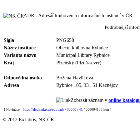
ADR - Adresář knihoven a informačních institucí v ČR
Podrobnější info
Sigla
PNG658
Název instituce
Obecní knihovna Rybnice
Varianta názvu
Municipal Library Rybnice
Kraj
Plzeňský (Plzeň-sever)
Odpovědná osoba
Božena Havlíková
Adresa
Rybnice 105, 331 51 Kaznějov
Zobrazit záznam v
online katalog
[ Navigace -
https://aleph.nkp.cz/publ/adr
/
00000
/
41
/ 000004135.htm ]
© 2012 ExLibris, NK ČR