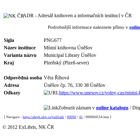
ADR - Adresář knihoven a informačních institucí v ČR
Podrobnější informace naleznete přímo v
onlin
Sigla
PNG677
Název instituce
Místní knihovna Úněšov
Varianta názvu
Municipal Library Úněšov
Kraj
Plzeňský (Plzeň-sever)
Odpovědná osoba
Věra Říhová
Adresa
Úněšov čp. 76, 330 38 Úněšov
Odkazy
https://www.unesov.cz/volny-cas/mistni
Zobrazit záznam v
online katalogu
/ Dis
[ Navigace -
https://aleph.nkp.cz/publ/adr
/
00000
/
41
/ 000004154.htm ]
© 2012 ExLibris, NK ČR