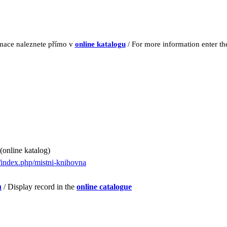
rmace naleznete přímo v
online katalogu
/ For more information enter t
(online katalog)
/index.php/mistni-knihovna
u
/ Display record in the
online catalogue