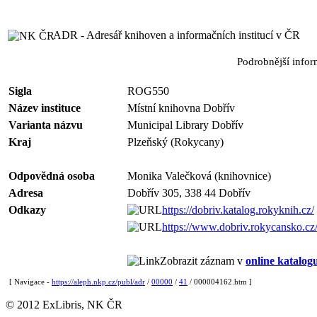
ADR - Adresář knihoven a informačních institucí v ČR
Podrobnější info
Sigla
ROG550
Název instituce
Místní knihovna Dobřív
Varianta názvu
Municipal Library Dobřív
Kraj
Plzeňský (Rokycany)
Odpovědná osoba
Monika Valečková (knihovnice)
Adresa
Dobřív 305, 338 44 Dobřív
Odkazy
https://dobriv.katalog.rokyknih.cz/
https://www.dobriv.rokycansko.cz
Zobrazit záznam v
online katalog
[ Navigace -
https://aleph.nkp.cz/publ/adr
/
00000
/
41
/ 000004162.htm ]
© 2012 ExLibris, NK ČR