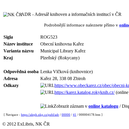
ADR - Adresář knihoven a informačních institucí v ČR
Podrobnější informace naleznete přímo v
onlin
Sigla
ROG523
Název instituce
Obecní knihovna Kařez
Varianta názvu
Municipal Library Kařez
Kraj
Plzeňský (Rokycany)
Odpovědná osoba
Lenka Vlčková (knihovnice)
Adresa
Kařez 28, 338 08 Zbiroh
Odkazy
https://www.obeckarez.cz/obec/obecni-k
https://karez.katalog.rokyknih.cz/
(online
Zobrazit záznam v
online katalogu
/ Dis
[ Navigace -
https://aleph.nkp.cz/publ/adr
/
00000
/
41
/ 000004178.htm ]
© 2012 ExLibris, NK ČR