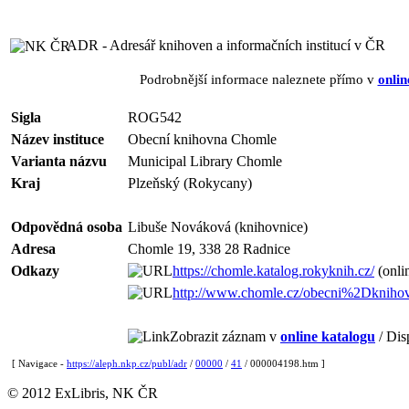
ADR - Adresář knihoven a informačních institucí v ČR
Podrobnější informace naleznete přímo v
onlin
Sigla
ROG542
Název instituce
Obecní knihovna Chomle
Varianta názvu
Municipal Library Chomle
Kraj
Plzeňský (Rokycany)
Odpovědná osoba
Libuše Nováková (knihovnice)
Adresa
Chomle 19, 338 28 Radnice
Odkazy
https://chomle.katalog.rokyknih.cz/
(onli
http://www.chomle.cz/obecni%2Dkniho
Zobrazit záznam v
online katalogu
/ Dis
[ Navigace -
https://aleph.nkp.cz/publ/adr
/
00000
/
41
/ 000004198.htm ]
© 2012 ExLibris, NK ČR