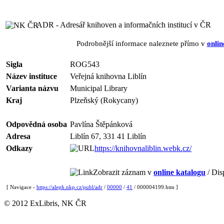
ADR - Adresář knihoven a informačních institucí v ČR
Podrobnější informace naleznete přímo v
onlin
Sigla
ROG543
Název instituce
Veřejná knihovna Liblín
Varianta názvu
Municipal Library
Kraj
Plzeňský (Rokycany)
Odpovědná osoba
Pavlína Štěpánková
Adresa
Liblín 67, 331 41 Liblín
Odkazy
https://knihovnaliblin.webk.cz/
Zobrazit záznam v
online katalogu
/ Dis
[ Navigace -
https://aleph.nkp.cz/publ/adr
/
00000
/
41
/ 000004199.htm ]
© 2012 ExLibris, NK ČR