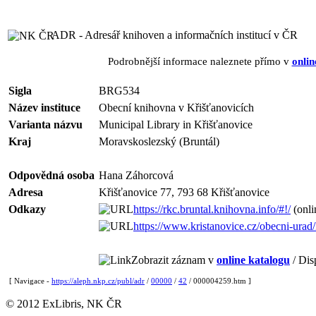
ADR - Adresář knihoven a informačních institucí v ČR
Podrobnější informace naleznete přímo v
onlin
Sigla
BRG534
Název instituce
Obecní knihovna v Křišťanovicích
Varianta názvu
Municipal Library in Křišťanovice
Kraj
Moravskoslezský (Bruntál)
Odpovědná osoba
Hana Záhorcová
Adresa
Křišťanovice 77, 793 68 Křišťanovice
Odkazy
https://rkc.bruntal.knihovna.info/#!/
(onli
https://www.kristanovice.cz/obecni-urad
Zobrazit záznam v
online katalogu
/ Dis
[ Navigace -
https://aleph.nkp.cz/publ/adr
/
00000
/
42
/ 000004259.htm ]
© 2012 ExLibris, NK ČR