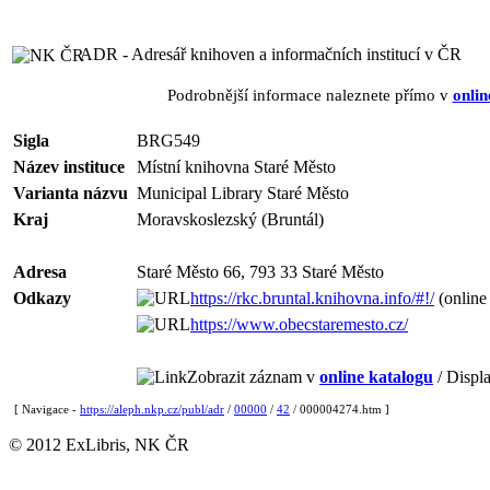
ADR - Adresář knihoven a informačních institucí v ČR
Podrobnější informace naleznete přímo v
onlin
Sigla
BRG549
Název instituce
Místní knihovna Staré Město
Varianta názvu
Municipal Library Staré Město
Kraj
Moravskoslezský (Bruntál)
Adresa
Staré Město 66, 793 33 Staré Město
Odkazy
https://rkc.bruntal.knihovna.info/#!/
(online
https://www.obecstaremesto.cz/
Zobrazit záznam v
online katalogu
/ Displa
[ Navigace -
https://aleph.nkp.cz/publ/adr
/
00000
/
42
/ 000004274.htm ]
© 2012 ExLibris, NK ČR