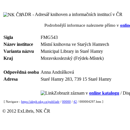
ADR - Adresář knihoven a informačních institucí v ČR
Podrobnější informace naleznete přímo v
onlin
Sigla
FMG543
Název instituce
Místní knihovna ve Starých Hamrech
Varianta názvu
Municipal Library in Staré Hamry
Kraj
Moravskoslezský (Frýdek-Místek)
Odpovědná osoba
Anna Andrášková
Adresa
Staré Hamry 283, 739 15 Staré Hamry
Zobrazit záznam v
online katalogu
/ Dis
[ Navigace -
https://aleph.nkp.cz/publ/adr
/
00000
/
42
/ 000004297.htm ]
© 2012 ExLibris, NK ČR