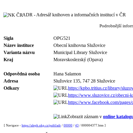
ADR - Adresář knihoven a informačních institucí v ČR
Podrobnější info
Sigla
OPG521
Název instituce
Obecní knihovna Služovice
Varianta názvu
Municipal Library Služovice
Kraj
Moravskoslezský (Opava)
Odpovědná osoba
Hana Salamon
Adresa
Služovice 135, 747 28 Služovice
Odkazy
https://kpbo.tritius.cz/library/sluzo
https://www.sluzovice.cz/obecni-k
https://www.facebook.com/pages
Zobrazit záznam v
online katalog
[ Navigace -
https://aleph.nkp.cz/publ/adr
/
00000
/
43
/ 000004377.htm ]