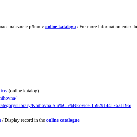
rmace naleznete přímo v
online katalogu
/ For more information enter t
vice/
(online katalog)
nihovna/
/category/Library/Knihovna-Slu%C5%BEovice-1592914417631196/
u
/ Display record in the
online catalogue