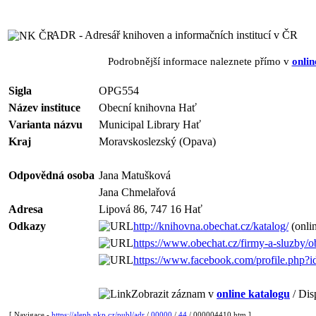
ADR - Adresář knihoven a informačních institucí v ČR
Podrobnější informace naleznete přímo v
onlin
Sigla
OPG554
Název instituce
Obecní knihovna Hať
Varianta názvu
Municipal Library Hať
Kraj
Moravskoslezský (Opava)
Odpovědná osoba
Jana Matušková
Jana Chmelařová
Adresa
Lipová 86, 747 16 Hať
Odkazy
http://knihovna.obechat.cz/katalog/
(onlin
https://www.obechat.cz/firmy-a-sluzby/o
https://www.facebook.com/profile.php
Zobrazit záznam v
online katalogu
/ Dis
[ Navigace -
https://aleph.nkp.cz/publ/adr
/
00000
/
44
/ 000004410.htm ]