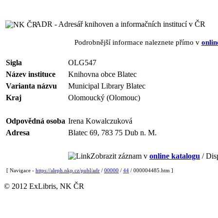
ADR - Adresář knihoven a informačních institucí v ČR
Podrobnější informace naleznete přímo v
onlin
Sigla
OLG547
Název instituce
Knihovna obce Blatec
Varianta názvu
Municipal Library Blatec
Kraj
Olomoucký (Olomouc)
Odpovědná osoba
Irena Kowalczuková
Adresa
Blatec 69, 783 75 Dub n. M.
Zobrazit záznam v
online katalogu
/ Dis
[ Navigace -
https://aleph.nkp.cz/publ/adr
/
00000
/
44
/ 000004485.htm ]
© 2012 ExLibris, NK ČR