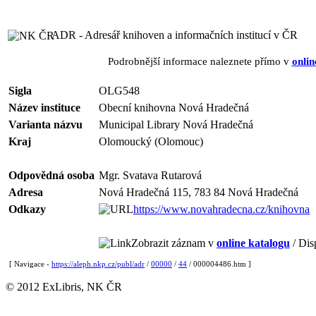
ADR - Adresář knihoven a informačních institucí v ČR
Podrobnější informace naleznete přímo v
onlin
Sigla
OLG548
Název instituce
Obecní knihovna Nová Hradečná
Varianta názvu
Municipal Library Nová Hradečná
Kraj
Olomoucký (Olomouc)
Odpovědná osoba
Mgr. Svatava Rutarová
Adresa
Nová Hradečná 115, 783 84 Nová Hradečná
Odkazy
https://www.novahradecna.cz/knihovna
Zobrazit záznam v
online katalogu
/ Dis
[ Navigace -
https://aleph.nkp.cz/publ/adr
/
00000
/
44
/ 000004486.htm ]
© 2012 ExLibris, NK ČR