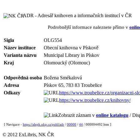
ADR - Adresář knihoven a informačních institucí v ČR
Podrobnější informace naleznete přímo v
onlin
Sigla
OLG554
Název instituce
Obecní knihovna v Pískově
Varianta názvu
Municipal Library in Pískov
Kraj
Olomoucký (Olomouc)
Odpovědná osoba
Božena Smékalová
Adresa
Pískov 65, 783 83 Troubelice
Odkazy
https://www.troubelice.cz/organizacni-sl
https://www.troubelice.cz/knihovny/
Zobrazit záznam v
online katalogu
/ Dis
[ Navigace -
https://aleph.nkp.cz/publ/adr
/
00000
/
44
/ 000004492.htm ]
© 2012 ExLibris, NK ČR