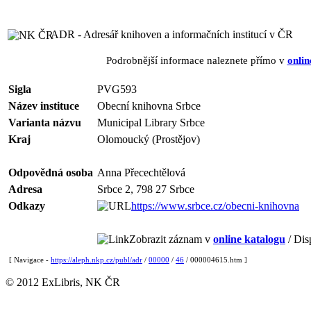
ADR - Adresář knihoven a informačních institucí v ČR
Podrobnější informace naleznete přímo v
onlin
Sigla
PVG593
Název instituce
Obecní knihovna Srbce
Varianta názvu
Municipal Library Srbce
Kraj
Olomoucký (Prostějov)
Odpovědná osoba
Anna Přecechtělová
Adresa
Srbce 2, 798 27 Srbce
Odkazy
https://www.srbce.cz/obecni-knihovna
Zobrazit záznam v
online katalogu
/ Dis
[ Navigace -
https://aleph.nkp.cz/publ/adr
/
00000
/
46
/ 000004615.htm ]
© 2012 ExLibris, NK ČR