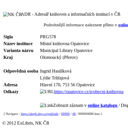
ADR - Adresář knihoven a informačních institucí v ČR
Podrobnější informace naleznete přímo v
onlin
Sigla
PRG578
Název instituce
Místní knihovna Opatovice
Varianta názvu
Municipal Library Opatovice
Kraj
Olomoucký (Přerov)
Odpovědná osoba
Ingrid Hasilíková
Lýdie Trlifajová
Adresa
Hlavní 170, 753 56 Opatovice
Odkazy
https://opatovice.cz/p/obecni-knihovna
Zobrazit záznam v
online katalogu
/ Dis
[ Navigace -
https://aleph.nkp.cz/publ/adr
/
00000
/
46
/ 000004686.htm ]
© 2012 ExLibris, NK ČR