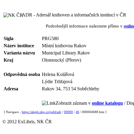
ADR - Adresář knihoven a informačních institucí v ČR
Podrobnější informace naleznete přímo v
onlin
Sigla
PRG580
Název instituce
Místní knihovna Rakov
Varianta názvu
Municipal Library Rakov
Kraj
Olomoucký (Přerov)
Odpovědná osoba
Helena Kolářová
Lýdie Trlifajová
Adresa
Rakov 34, 753 54 Soběchleby
Zobrazit záznam v
online katalogu
/ Dis
[ Navigace -
https://aleph.nkp.cz/publ/adr
/
00000
/
46
/ 000004688.htm ]
© 2012 ExLibris, NK ČR