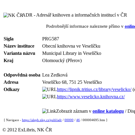
ADR - Adresář knihoven a informačních institucí v ČR
Podrobnější informace naleznete přímo v
onlin
Sigla
PRG587
Název instituce
Obecní knihovna ve Veselíčku
Varianta názvu
Municipal Library in Veselíčko
Kraj
Olomoucký (Přerov)
Odpovědná osoba
Lea Zedková
Adresa
Veselíčko 68, 751 25 Veselíčko
Odkazy
https://lipnik.tritius.cz/library/veselicko/
(
https://www.veselicko.knihovna.cz/
Zobrazit záznam v
online katalogu
/ Dis
[ Navigace -
https://aleph.nkp.cz/publ/adr
/
00000
/
46
/ 000004695.htm ]
© 2012 ExLibris, NK ČR