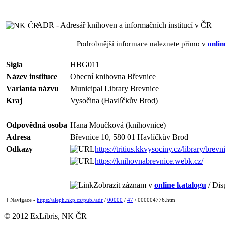
ADR - Adresář knihoven a informačních institucí v ČR
Podrobnější informace naleznete přímo v
onlin
Sigla
HBG011
Název instituce
Obecní knihovna Břevnice
Varianta názvu
Municipal Library Brevnice
Kraj
Vysočina (Havlíčkův Brod)
Odpovědná osoba
Hana Moučková (knihovnice)
Adresa
Břevnice 10, 580 01 Havlíčkův Brod
Odkazy
https://tritius.kkvysociny.cz/library/brevn
https://knihovnabrevnice.webk.cz/
Zobrazit záznam v
online katalogu
/ Dis
[ Navigace -
https://aleph.nkp.cz/publ/adr
/
00000
/
47
/ 000004776.htm ]
© 2012 ExLibris, NK ČR