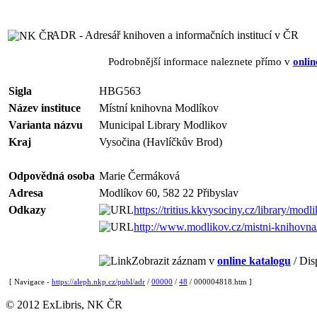
ADR - Adresář knihoven a informačních institucí v ČR
Podrobnější informace naleznete přímo v
onlin
Sigla
HBG563
Název instituce
Místní knihovna Modlíkov
Varianta názvu
Municipal Library Modlikov
Kraj
Vysočina (Havlíčkův Brod)
Odpovědná osoba
Marie Čermáková
Adresa
Modlíkov 60, 582 22 Přibyslav
Odkazy
https://tritius.kkvysociny.cz/library/modl
http://www.modlikov.cz/mistni-knihovn
Zobrazit záznam v
online katalogu
/ Dis
[ Navigace -
https://aleph.nkp.cz/publ/adr
/
00000
/
48
/ 000004818.htm ]
© 2012 ExLibris, NK ČR