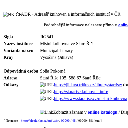
ADR - Adresář knihoven a informačních institucí v ČR
Podrobnější informace naleznete přímo v
onlin
Sigla
JIG541
Název instituce
Místní knihovna ve Staré Říši
Varianta názvu
Municipal Library
Kraj
Vysočina (Jihlava)
Odpovědná osoba
Soňa Pokorná
Adresa
Stará Říše 105, 588 67 Stará Říše
Odkazy
https://jihlava.tritius.cz/library/starrise/
(on
https://stararise.knihovna.info/
https://www.stararise.cz/mistni-knihovna
Zobrazit záznam v
online katalogu
/ Dis
[ Navigace -
https://aleph.nkp.cz/publ/adr
/
00000
/
48
/ 000004881.htm ]