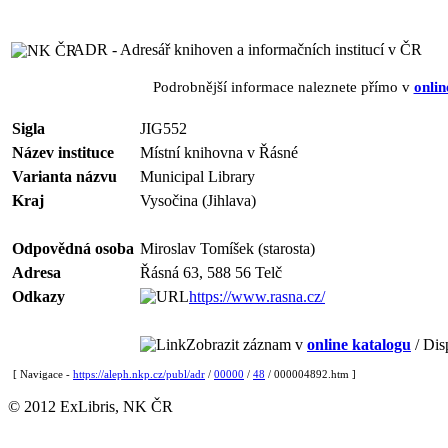
ADR - Adresář knihoven a informačních institucí v ČR
Podrobnější informace naleznete přímo v
onlin
Sigla
JIG552
Název instituce
Místní knihovna v Řásné
Varianta názvu
Municipal Library
Kraj
Vysočina (Jihlava)
Odpovědná osoba
Miroslav Tomíšek (starosta)
Adresa
Řásná 63, 588 56 Telč
Odkazy
https://www.rasna.cz/
Zobrazit záznam v
online katalogu
/ Dis
[ Navigace -
https://aleph.nkp.cz/publ/adr
/
00000
/
48
/ 000004892.htm ]
© 2012 ExLibris, NK ČR