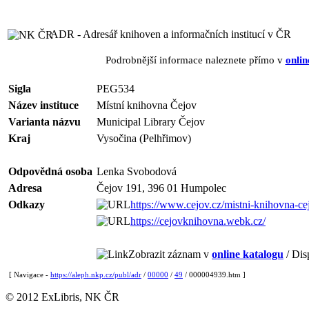
ADR - Adresář knihoven a informačních institucí v ČR
Podrobnější informace naleznete přímo v
onlin
Sigla
PEG534
Název instituce
Místní knihovna Čejov
Varianta názvu
Municipal Library Čejov
Kraj
Vysočina (Pelhřimov)
Odpovědná osoba
Lenka Svobodová
Adresa
Čejov 191, 396 01 Humpolec
Odkazy
https://www.cejov.cz/mistni-knihovna-ce
https://cejovknihovna.webk.cz/
Zobrazit záznam v
online katalogu
/ Dis
[ Navigace -
https://aleph.nkp.cz/publ/adr
/
00000
/
49
/ 000004939.htm ]
© 2012 ExLibris, NK ČR