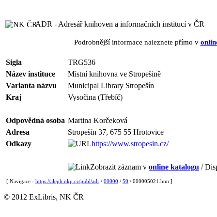
ADR - Adresář knihoven a informačních institucí v ČR
Podrobnější informace naleznete přímo v
onlin
Sigla
TRG536
Název instituce
Místní knihovna ve Stropešíně
Varianta názvu
Municipal Library Stropešín
Kraj
Vysočina (Třebíč)
Odpovědná osoba
Martina Korčeková
Adresa
Stropešín 37, 675 55 Hrotovice
Odkazy
https://www.stropesin.cz/
Zobrazit záznam v
online katalogu
/ Dis
[ Navigace -
https://aleph.nkp.cz/publ/adr
/
00000
/
50
/ 000005021.htm ]
© 2012 ExLibris, NK ČR