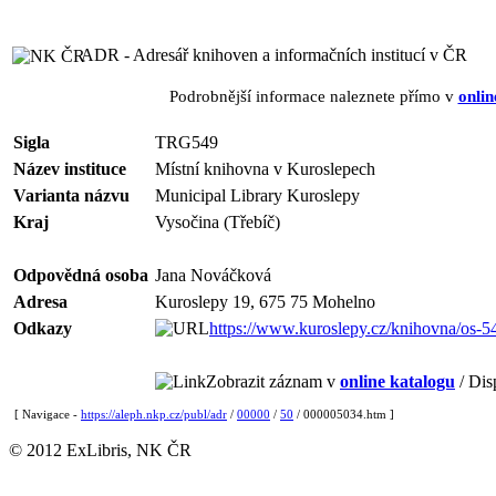
ADR - Adresář knihoven a informačních institucí v ČR
Podrobnější informace naleznete přímo v
onlin
Sigla
TRG549
Název instituce
Místní knihovna v Kuroslepech
Varianta názvu
Municipal Library Kuroslepy
Kraj
Vysočina (Třebíč)
Odpovědná osoba
Jana Nováčková
Adresa
Kuroslepy 19, 675 75 Mohelno
Odkazy
https://www.kuroslepy.cz/knihovna/os-
Zobrazit záznam v
online katalogu
/ Dis
[ Navigace -
https://aleph.nkp.cz/publ/adr
/
00000
/
50
/ 000005034.htm ]
© 2012 ExLibris, NK ČR