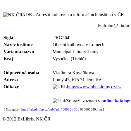
ADR - Adresář knihoven a informačních institucí v ČR
Podrobnější info
Sigla
TRG564
Název instituce
Obecní knihovna v Lomech
Varianta názvu
Municipal Library Lomy
Kraj
Vysočina (Třebíč)
Odpovědná osoba
Vladimíra Kovaříková
Adresa
Lomy 45, 675 31 Jemnice
Odkazy
https://www.obec-lomy.cz/cs/
Zobrazit záznam v
online katalog
[ Navigace -
https://aleph.nkp.cz/publ/adr
/
00000
/
50
/ 000005049.htm ]
© 2012 ExLibris, NK ČR