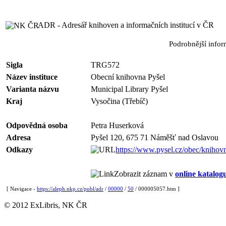
ADR - Adresář knihoven a informačních institucí v ČR
Podrobnější info
Sigla
TRG572
Název instituce
Obecní knihovna Pyšel
Varianta názvu
Municipal Library Pyšel
Kraj
Vysočina (Třebíč)
Odpovědná osoba
Petra Huserková
Adresa
Pyšel 120, 675 71 Náměšť nad Oslavou
Odkazy
https://www.pysel.cz/obec/knihov
Zobrazit záznam v
online katalog
[ Navigace -
https://aleph.nkp.cz/publ/adr
/
00000
/
50
/ 000005057.htm ]
© 2012 ExLibris, NK ČR