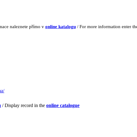
rmace naleznete přímo v
online katalogu
/ For more information enter t
na/
u
/ Display record in the
online catalogue