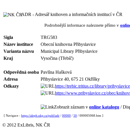
ADR - Adresář knihoven a informačních institucí v ČR
Podrobnější informace naleznete přímo v
onlin
Sigla
TRG583
Název instituce
Obecní knihovna Přibyslavice
Varianta názvu
Municipal Library Přibyslavice
Kraj
Vysočina (Třebíč)
Odpovědná osoba
Pavlína Hašková
Adresa
Přibyslavice 40, 675 21 Okříšky
Odkazy
https://trebic.tritius.cz/library/pribyslavice
https://www.pribyslavice.cz/obec/knihov
Zobrazit záznam v
online katalogu
/ Dis
[ Navigace -
https://aleph.nkp.cz/publ/adr
/
00000
/
50
/ 000005068.htm ]
© 2012 ExLibris, NK ČR