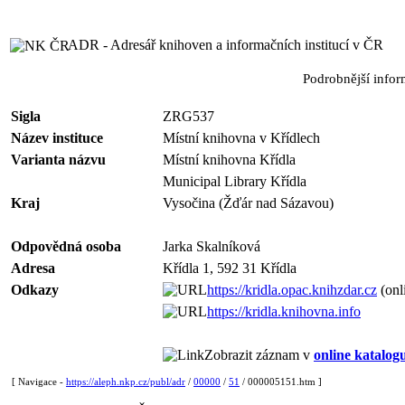
ADR - Adresář knihoven a informačních institucí v ČR
Podrobnější info
Sigla
ZRG537
Název instituce
Místní knihovna v Křídlech
Varianta názvu
Místní knihovna Křídla
Municipal Library Křídla
Kraj
Vysočina (Žďár nad Sázavou)
Odpovědná osoba
Jarka Skalníková
Adresa
Křídla 1, 592 31 Křídla
Odkazy
https://kridla.opac.knihzdar.cz
(onl
https://kridla.knihovna.info
Zobrazit záznam v
online katalog
[ Navigace -
https://aleph.nkp.cz/publ/adr
/
00000
/
51
/ 000005151.htm ]