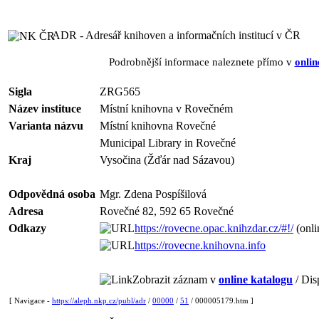
ADR - Adresář knihoven a informačních institucí v ČR
Podrobnější informace naleznete přímo v
onlin
Sigla
ZRG565
Název instituce
Místní knihovna v Rovečném
Varianta názvu
Místní knihovna Rovečné
Municipal Library in Rovečné
Kraj
Vysočina (Žďár nad Sázavou)
Odpovědná osoba
Mgr. Zdena Pospíšilová
Adresa
Rovečné 82, 592 65 Rovečné
Odkazy
https://rovecne.opac.knihzdar.cz/#!/
(onli
https://rovecne.knihovna.info
Zobrazit záznam v
online katalogu
/ Dis
[ Navigace -
https://aleph.nkp.cz/publ/adr
/
00000
/
51
/ 000005179.htm ]