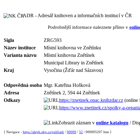
ADR - Adresář knihoven a informačních institucí v ČR
Podrobnější informace naleznete přímo v
onlin
Sigla
ZRG593
Název instituce
Místní knihovna ve Znětínku
Varianta názvu
Místní knihovna Znětínek
Municipal Library in Znětínek
Kraj
Vysočina (Žďár nad Sázavou)
Odpovědná osoba
Mgr. Kateřina Hošková
Adresa
Znětínek 2, 594 44 Znětínek
Odkazy
https://znetinek.opac.knihzdar.cz
(online 
https://www.znetinek.cz/spolky-a-organi
Zobrazit záznam v
online katalogu
/ Dis
[ Navigace -
https://aleph.nkp.cz/publ/adr
/
00000
/
52
/ 000005207.htm ]