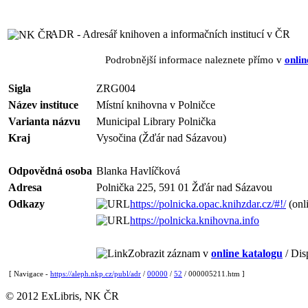
ADR - Adresář knihoven a informačních institucí v ČR
Podrobnější informace naleznete přímo v
onlin
Sigla
ZRG004
Název instituce
Místní knihovna v Polničce
Varianta názvu
Municipal Library Polnička
Kraj
Vysočina (Žďár nad Sázavou)
Odpovědná osoba
Blanka Havlíčková
Adresa
Polnička 225, 591 01 Žďár nad Sázavou
Odkazy
https://polnicka.opac.knihzdar.cz/#!/
(onl
https://polnicka.knihovna.info
Zobrazit záznam v
online katalogu
/ Dis
[ Navigace -
https://aleph.nkp.cz/publ/adr
/
00000
/
52
/ 000005211.htm ]
© 2012 ExLibris, NK ČR