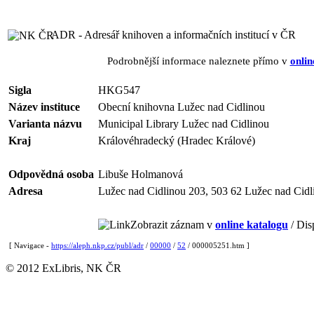
ADR - Adresář knihoven a informačních institucí v ČR
Podrobnější informace naleznete přímo v
onlin
Sigla
HKG547
Název instituce
Obecní knihovna Lužec nad Cidlinou
Varianta názvu
Municipal Library Lužec nad Cidlinou
Kraj
Královéhradecký (Hradec Králové)
Odpovědná osoba
Libuše Holmanová
Adresa
Lužec nad Cidlinou 203, 503 62 Lužec nad Cidl
Zobrazit záznam v
online katalogu
/ Dis
[ Navigace -
https://aleph.nkp.cz/publ/adr
/
00000
/
52
/ 000005251.htm ]
© 2012 ExLibris, NK ČR