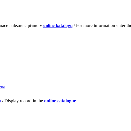
rmace naleznete přímo v
online katalogu
/ For more information enter t
vna
u
/ Display record in the
online catalogue