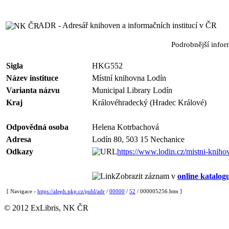
ADR - Adresář knihoven a informačních institucí v ČR
Podrobnější info
Sigla
HKG552
Název instituce
Místní knihovna Lodín
Varianta názvu
Municipal Library Lodín
Kraj
Královéhradecký (Hradec Králové)
Odpovědná osoba
Helena Kotrbachová
Adresa
Lodín 80, 503 15 Nechanice
Odkazy
https://www.lodin.cz/mistni-kniho
Zobrazit záznam v
online katalog
[ Navigace -
https://aleph.nkp.cz/publ/adr
/
00000
/
52
/ 000005256.htm ]
© 2012 ExLibris, NK ČR