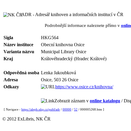
ADR - Adresář knihoven a informačních institucí v ČR
Podrobnější informace naleznete přímo v
onlin
Sigla
HKG564
Název instituce
Obecní knihovna Osice
Varianta názvu
Municipal Library Osice
Kraj
Královéhradecký (Hradec Králové)
Odpovědná osoba
Lenka Jakoubková
Adresa
Osice, 503 26 Osice
Odkazy
https://www.osice.cz/knihovna/
Zobrazit záznam v
online katalogu
/ Dis
[ Navigace -
https://aleph.nkp.cz/publ/adr
/
00000
/
52
/ 000005268.htm ]
© 2012 ExLibris, NK ČR