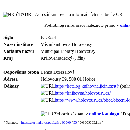
ADR - Adresář knihoven a informačních institucí v ČR
Podrobnější informace naleznete přímo v
onlin
Sigla
JCG524
Název instituce
Místní knihovna Holovousy
Varianta názvu
Municipal Library Holovousy
Kraj
Královéhradecký (Jičín)
Odpovědná osoba
Lenka Doležalová
Adresa
Holovousy 39, 508 01 Hořice
Odkazy
https://katalog.knihovna.jicin.cz/#!/
(onli
https://knihovna.holovousy.cz/
https://www.holovousy.cz/obec/obecni-
Zobrazit záznam v
online katalogu
/ Dis
[ Navigace -
https://aleph.nkp.cz/publ/adr
/
00000
/
53
/ 000005303.htm ]