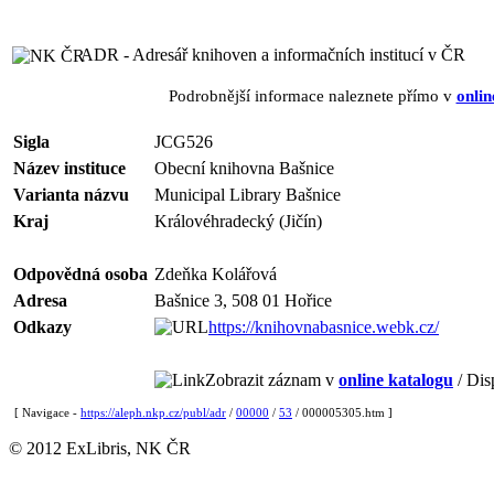
ADR - Adresář knihoven a informačních institucí v ČR
Podrobnější informace naleznete přímo v
onlin
Sigla
JCG526
Název instituce
Obecní knihovna Bašnice
Varianta názvu
Municipal Library Bašnice
Kraj
Královéhradecký (Jičín)
Odpovědná osoba
Zdeňka Kolářová
Adresa
Bašnice 3, 508 01 Hořice
Odkazy
https://knihovnabasnice.webk.cz/
Zobrazit záznam v
online katalogu
/ Dis
[ Navigace -
https://aleph.nkp.cz/publ/adr
/
00000
/
53
/ 000005305.htm ]
© 2012 ExLibris, NK ČR