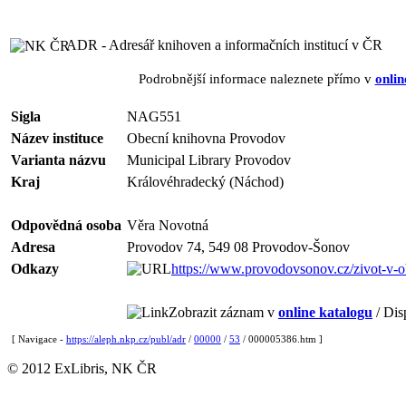
ADR - Adresář knihoven a informačních institucí v ČR
Podrobnější informace naleznete přímo v
onlin
Sigla
NAG551
Název instituce
Obecní knihovna Provodov
Varianta názvu
Municipal Library Provodov
Kraj
Královéhradecký (Náchod)
Odpovědná osoba
Věra Novotná
Adresa
Provodov 74, 549 08 Provodov-Šonov
Odkazy
https://www.provodovsonov.cz/zivot-v-o
Zobrazit záznam v
online katalogu
/ Dis
[ Navigace -
https://aleph.nkp.cz/publ/adr
/
00000
/
53
/ 000005386.htm ]
© 2012 ExLibris, NK ČR