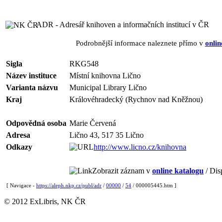
ADR - Adresář knihoven a informačních institucí v ČR
Podrobnější informace naleznete přímo v
onlin
Sigla
RKG548
Název instituce
Místní knihovna Lično
Varianta názvu
Municipal Library Lično
Kraj
Královéhradecký (Rychnov nad Kněžnou)
Odpovědná osoba
Marie Červená
Adresa
Lično 43, 517 35 Lično
Odkazy
http://www.licno.cz/knihovna
Zobrazit záznam v
online katalogu
/ Dis
[ Navigace -
https://aleph.nkp.cz/publ/adr
/
00000
/
54
/ 000005445.htm ]
© 2012 ExLibris, NK ČR