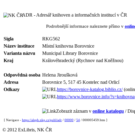
ADR - Adresář knihoven a informačních institucí v ČR
Podrobnější informace naleznete přímo v
onlin
Sigla
RKG562
Název instituce
Místní knihovna Borovnice
Varianta názvu
Municipal Library Borovnice
Kraj
Královéhradecký (Rychnov nad Kněžnou)
Odpovědná osoba
Helena Jiroušková
Adresa
Borovnice 5, 517 45 Kostelec nad Orlicí
Odkazy
https://borovnice-katalog.biblio.cz/
(onlin
https://www.borovnice.info/?s=knihovna
Zobrazit záznam v
online katalogu
/ Dis
[ Navigace -
https://aleph.nkp.cz/publ/adr
/
00000
/
54
/ 000005459.htm ]
© 2012 ExLibris, NK ČR