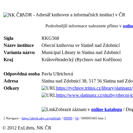
ADR - Adresář knihoven a informačních institucí v ČR
Podrobnější informace naleznete přímo v
onlin
Sigla
RKG568
Název instituce
Obecní knihovna ve Slatině nad Zdobnicí
Varianta názvu
Municipal Library in Slatina nad Zdobnicí
Kraj
Královéhradecký (Rychnov nad Kněžnou)
Odpovědná osoba
Pavla Ullrichová
Adresa
Slatina nad Zdobnicí 38, 517 56 Slatina nad Zdo
Odkazy
https://rychnov.tritius.cz/library/slatinanz/
https://www.slatinanz.cz/sluzby/obecni-
Zobrazit záznam v
online katalogu
/ Dis
[ Navigace -
https://aleph.nkp.cz/publ/adr
/
00000
/
54
/ 000005465.htm ]
© 2012 ExLibris, NK ČR