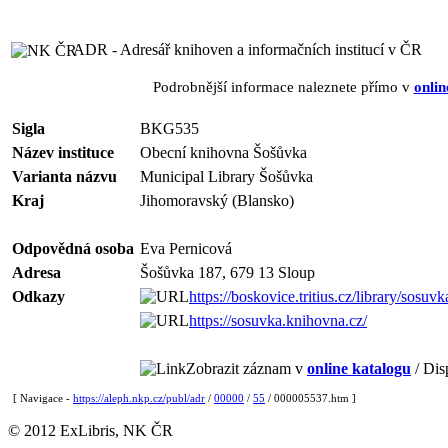
ADR - Adresář knihoven a informačních institucí v ČR
Podrobnější informace naleznete přímo v
onlin
Sigla
BKG535
Název instituce
Obecní knihovna Šošůvka
Varianta názvu
Municipal Library Šošůvka
Kraj
Jihomoravský (Blansko)
Odpovědná osoba
Eva Pernicová
Adresa
Šošůvka 187, 679 13 Sloup
Odkazy
https://boskovice.tritius.cz/library/sosuvk
https://sosuvka.knihovna.cz/
Zobrazit záznam v
online katalogu
/ Dis
[ Navigace -
https://aleph.nkp.cz/publ/adr
/
00000
/
55
/ 000005537.htm ]
© 2012 ExLibris, NK ČR