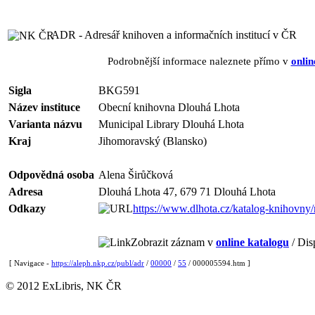
ADR - Adresář knihoven a informačních institucí v ČR
Podrobnější informace naleznete přímo v
onlin
Sigla
BKG591
Název instituce
Obecní knihovna Dlouhá Lhota
Varianta názvu
Municipal Library Dlouhá Lhota
Kraj
Jihomoravský (Blansko)
Odpovědná osoba
Alena Širůčková
Adresa
Dlouhá Lhota 47, 679 71 Dlouhá Lhota
Odkazy
https://www.dlhota.cz/katalog-knihovn
Zobrazit záznam v
online katalogu
/ Dis
[ Navigace -
https://aleph.nkp.cz/publ/adr
/
00000
/
55
/ 000005594.htm ]
© 2012 ExLibris, NK ČR