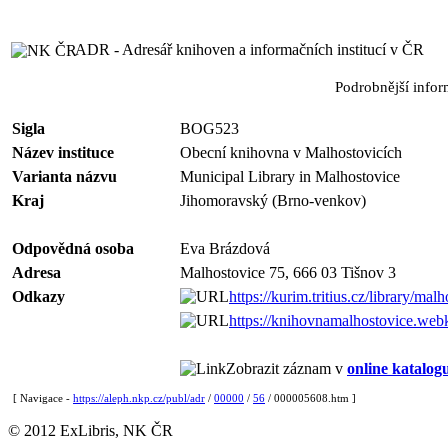
ADR - Adresář knihoven a informačních institucí v ČR
Podrobnější info
Sigla
BOG523
Název instituce
Obecní knihovna v Malhostovicích
Varianta názvu
Municipal Library in Malhostovice
Kraj
Jihomoravský (Brno-venkov)
Odpovědná osoba
Eva Brázdová
Adresa
Malhostovice 75, 666 03 Tišnov 3
Odkazy
https://kurim.tritius.cz/library/malh
https://knihovnamalhostovice.webk
Zobrazit záznam v
online katalog
[ Navigace -
https://aleph.nkp.cz/publ/adr
/
00000
/
56
/ 000005608.htm ]
© 2012 ExLibris, NK ČR