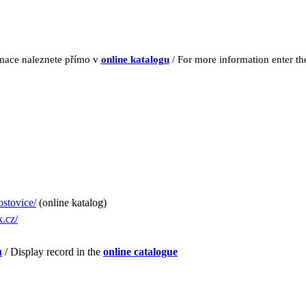
rmace naleznete přímo v
online katalogu
/ For more information enter t
ostovice/
(online katalog)
.cz/
u
/ Display record in the
online catalogue